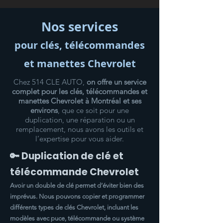
Nos services
pour clés, télécommandes
et manettes Chevrolet
Chez 514 CLE AUTO,
on offre un service
complet pour les clés, télécommandes et
manettes Chevrolet à Montréal et ses
environs
, que ce soit pour une
duplication, une réparation ou un
remplacement, nous avons les outils et
l’expertise pour vous aider.
🔑 Duplication de clé et
télécommande Chevrolet
Avoir un double de clé permet d’éviter bien des
imprévus. Nous pouvons copier et programmer
différents types de clés Chevrolet, incluant les
modèles avec puce, télécommande ou système