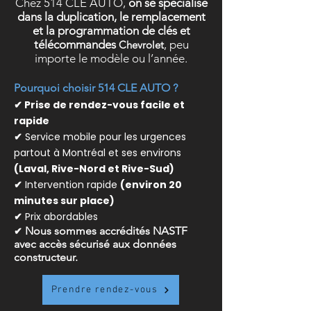
Chez 514 CLE AUTO,
on se spécialise
dans la duplication, le remplacement
et la programmation de clés et
télécommandes
, peu
Chevrolet
importe le modèle ou l’année.
Pourquoi choisir 514 CLE AUTO ?
✔ Prise de rendez-vous facile et
rapide
✔
Service mobile pour les urgences
partout à Montréal et ses environs
(Laval, Rive-Nord et Rive-Sud)
✔
Intervention rapide
(environ 20
minutes sur place)
✔
Prix abordables
✔
Nous sommes accrédités NASTF
avec accès sécurisé aux données
constructeur.
Prendre rendez-vous