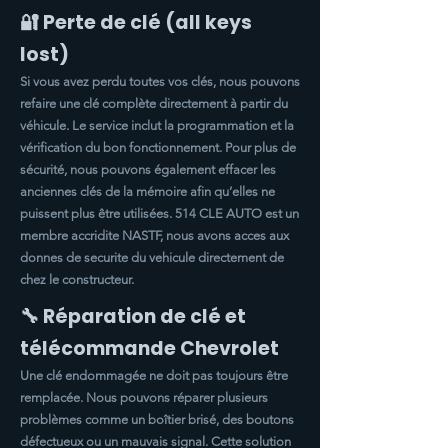
🔐 Perte de clé (all keys
lost)
Si vous avez perdu toutes vos clés, nous pouvons
refaire une clé complète directement à partir du
véhicule. Le service inclut la programmation et la
vérification du bon fonctionnement. Pour plus de
sécurité, nous pouvons également effacer les
anciennes clés de la mémoire afin qu’elles ne
puissent plus être utilisées. 514 CLE AUTO est un
membre accridite NASTF, nous avons acces aux
donnes de securite du vehicule directement de
chez le constructeur.
🔧 Réparation de clé et
télécommande Chevrolet
Une clé endommagée ne doit pas toujours être
remplacée. Nous pouvons réparer plusieurs
problèmes comme un boîtier brisé, des boutons
défectueux ou un mauvais signal. Cette solution