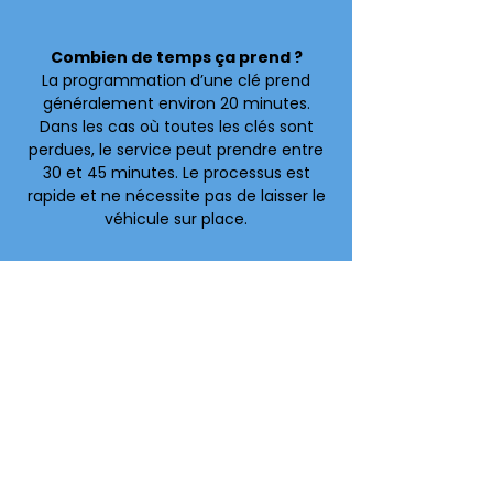
Combien de temps ça prend ?
La programmation d’une clé prend
généralement environ 20 minutes.
Dans les cas où toutes les clés sont
perdues, le service peut prendre entre
30 et 45 minutes. Le processus est
rapide et ne nécessite pas de laisser le
véhicule sur place.
Faites-vous les clés intelligentes ?
Oui, nous travaillons avec les clés
intelligentes utilisées sur les véhicules
récents. Nous pouvons programmer
une nouvelle clé, remplacer une clé
perdue ou ajouter une clé
supplémentaire. Il est aussi possible de
créer une clé de secours.