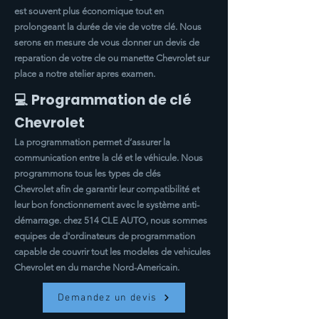
est souvent plus économique tout en
prolongeant la durée de vie de votre clé. Nous
serons en mesure de vous donner un devis de
reparation de votre cle ou manette
Chevrolet
sur
place a notre atelier apres examen.
💻 Programmation de clé
Chevrolet
La programmation permet d’assurer la
communication entre la clé et le véhicule. Nous
programmons tous les types de clés
Chevrolet
afin de garantir leur compatibilité et
leur bon fonctionnement avec le système anti-
démarrage. chez 514 CLE AUTO, nous sommes
equipes de d'ordinateurs de programmation
capable de couvrir tout les modeles de vehicules
Chevrolet
en du marche Nord-Americain.
Demandez un devis