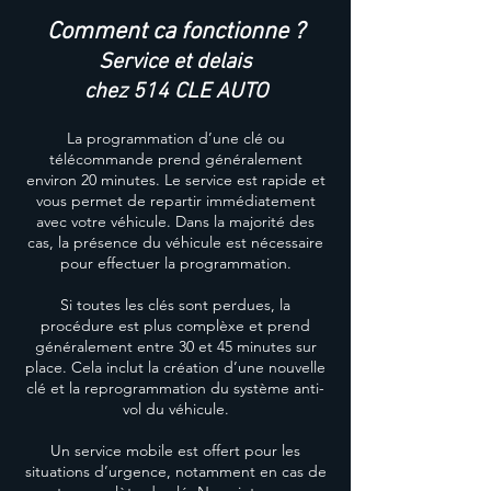
Comment ca fonctionne ?
A partir de 160$
Service et delais
chez 514 CLE AUTO
La programmation d’une clé ou
Demandez un devis
télécommande prend généralement
environ 20 minutes. Le service est rapide et
Prendre Rendez-vous
vous permet de repartir immédiatement
avec votre véhicule. Dans la majorité des
cas, la présence du véhicule est nécessaire
pour effectuer la programmation.
Si toutes les clés sont perdues, la
procédure est plus complèxe et prend
généralement entre 30 et 45 minutes sur
place. Cela inclut la création d’une nouvelle
clé et la reprogrammation du système anti-
vol du véhicule.
Un service mobile est offert pour les
situations d’urgence, notamment en cas de