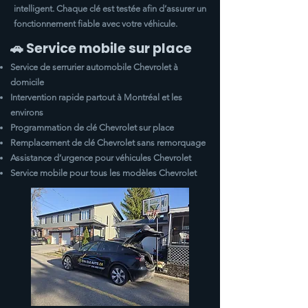
intelligent. Chaque clé est testée afin d’assurer un
fonctionnement fiable avec votre véhicule.
🚗 Service mobile sur place
Service de serrurier automobile
Chevrolet
à
domicile
Intervention rapide partout à Montréal et les
environs
Programmation de clé
Chevrolet
sur place
Remplacement de clé
Chevrolet
sans remorquage
Assistance d’urgence pour véhicules
Chevrolet
Service mobile pour tous les modèles
Chevrolet