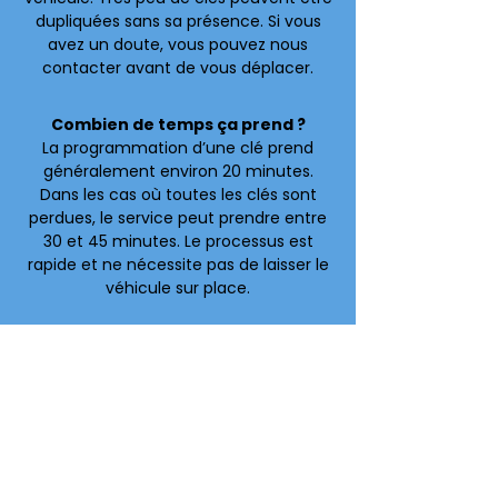
dupliquées sans sa présence. Si vous
avez un doute, vous pouvez nous
contacter avant de vous déplacer.
Combien de temps ça prend ?
La programmation d’une clé prend
généralement environ 20 minutes.
Dans les cas où toutes les clés sont
perdues, le service peut prendre entre
30 et 45 minutes. Le processus est
rapide et ne nécessite pas de laisser le
véhicule sur place.
Faites-vous les clés intelligentes ?
Oui, nous travaillons avec les clés
intelligentes utilisées sur les véhicules
récents. Nous pouvons programmer
une nouvelle clé, remplacer une clé
perdue ou ajouter une clé
supplémentaire. Il est aussi possible de