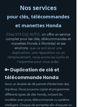
Nos services
pour clés, télécommandes
et manettes Honda
Chez 514 CLE AUTO,
on offre un service
complet pour les clés, télécommandes et
manettes Honda à Montréal et ses
environs
, que ce soit pour une
duplication, une réparation ou un
remplacement, nous avons les outils et
l’expertise pour vous aider.
🔑 Duplication de clé et
télécommande Honda
Avoir un double de clé permet d’éviter bien des
imprévus. Nous pouvons copier et programmer
différents types de clés Honda, incluant les
modèles avec puce, télécommande ou système
intelligent. Chaque clé est testée afin d’assurer un