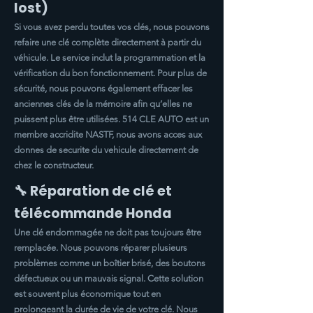
lost)
Si vous avez perdu toutes vos clés, nous pouvons
refaire une clé complète directement à partir du
véhicule. Le service inclut la programmation et la
vérification du bon fonctionnement. Pour plus de
sécurité, nous pouvons également effacer les
anciennes clés de la mémoire afin qu’elles ne
puissent plus être utilisées. 514 CLE AUTO est un
membre accridite NASTF, nous avons acces aux
donnes de securite du vehicule directement de
chez le constructeur.
🔧 Réparation de clé et
télécommande Honda
Une clé endommagée ne doit pas toujours être
remplacée. Nous pouvons réparer plusieurs
problèmes comme un boîtier brisé, des boutons
défectueux ou un mauvais signal. Cette solution
est souvent plus économique tout en
prolongeant la durée de vie de votre clé. Nous