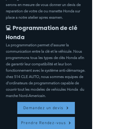
serons en mesure de vous donner un devis de
reparation de votre cle ou manette Honda sur
place a notre atelier apres examen.
💻 Programmation de clé
Honda
La programmation permet d’assurer la
communication entre la clé et le véhicule. Nous
programmons tous les types de clés Honda afin
de garantir leur compatibilité et leur bon
fonctionnement avec le système anti-démarrage.
chez 514 CLE AUTO, nous sommes equipes de
d'ordinateurs de programmation capable de
couvrir tout les modeles de vehicules Honda du
marche Nord-Americain.
Demandez un devis
Prendre Rendez-vous