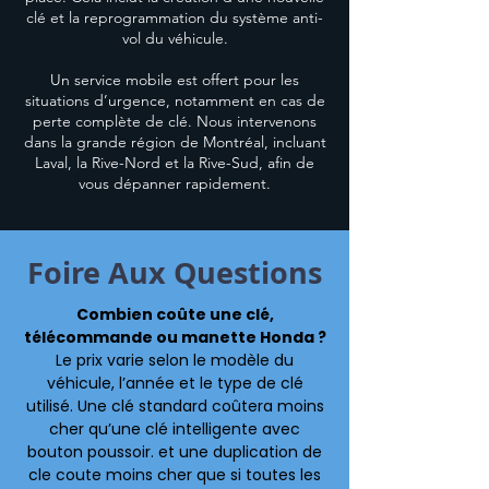
clé et la reprogrammation du système anti-
vol du véhicule.
Un service mobile est offert pour les
situations d’urgence, notamment en cas de
perte complète de clé. Nous intervenons
dans la grande région de Montréal, incluant
Laval, la Rive-Nord et la Rive-Sud, afin de
vous dépanner rapidement.
Foire Aux Questions
Combien coûte une clé,
télécommande ou manette Honda ?
Le prix varie selon le modèle du
véhicule, l’année et le type de clé
utilisé. Une clé standard coûtera moins
cher qu’une clé intelligente avec
bouton poussoir. et une duplication de
cle coute moins cher que si toutes les