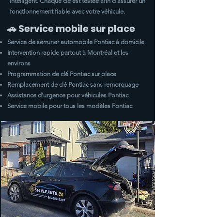
intelligent. Chaque clé est testée afin d’assurer un
fonctionnement fiable avec votre véhicule.
🚗 Service mobile sur place
Service de serrurier automobile
Pontiac
à domicile
Intervention rapide partout à Montréal et les
environs
Programmation de clé
Pontiac
sur place
Remplacement de clé
Pontiac
sans remorquage
Assistance d’urgence pour véhicules
Pontiac
Service mobile pour tous les modèles
Pontiac