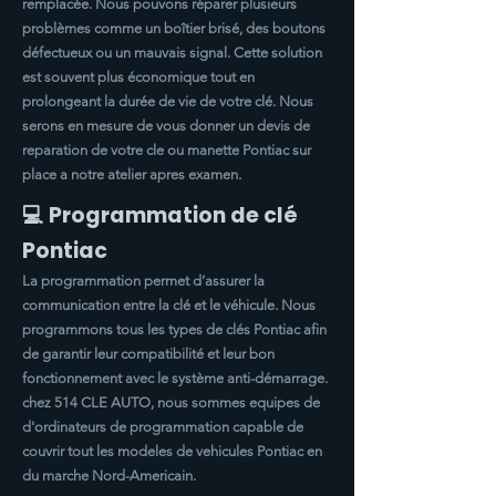
remplacée. Nous pouvons réparer plusieurs
problèmes comme un boîtier brisé, des boutons
défectueux ou un mauvais signal. Cette solution
est souvent plus économique tout en
prolongeant la durée de vie de votre clé. Nous
serons en mesure de vous donner un devis de
reparation de votre cle ou manette
Pontiac
sur
place a notre atelier apres examen.
💻 Programmation de clé
Pontiac
La programmation permet d’assurer la
communication entre la clé et le véhicule. Nous
programmons tous les types de clés
Pontiac
afin
de garantir leur compatibilité et leur bon
fonctionnement avec le système anti-démarrage.
chez 514 CLE AUTO, nous sommes equipes de
d'ordinateurs de programmation capable de
couvrir tout les modeles de vehicules
Pontiac
en
du marche Nord-Americain.