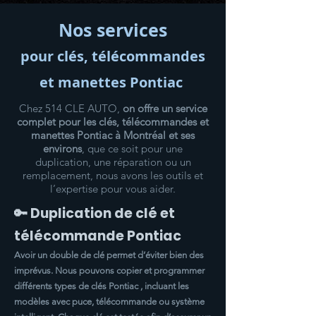
Nos services
pour clés, télécommandes
et manettes Pontiac
Chez 514 CLE AUTO,
on offre un service
complet pour les clés, télécommandes et
manettes Pontiac à Montréal et ses
environs
, que ce soit pour une
duplication, une réparation ou un
remplacement, nous avons les outils et
l’expertise pour vous aider.
🔑 Duplication de clé et
télécommande Pontiac
Avoir un double de clé permet d’éviter bien des
imprévus. Nous pouvons copier et programmer
différents types de clés Pontiac , incluant les
modèles avec puce, télécommande ou système