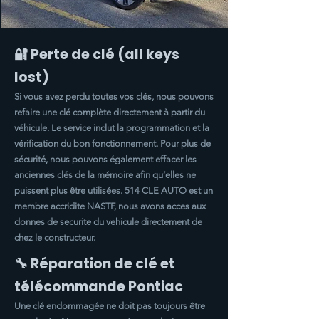
🔐 Perte de clé (all keys
lost)
Si vous avez perdu toutes vos clés, nous pouvons
refaire une clé complète directement à partir du
véhicule. Le service inclut la programmation et la
vérification du bon fonctionnement. Pour plus de
sécurité, nous pouvons également effacer les
anciennes clés de la mémoire afin qu’elles ne
puissent plus être utilisées. 514 CLE AUTO est un
membre accridite NASTF, nous avons acces aux
donnes de securite du vehicule directement de
chez le constructeur.
🔧 Réparation de clé et
télécommande Pontiac
Une clé endommagée ne doit pas toujours être