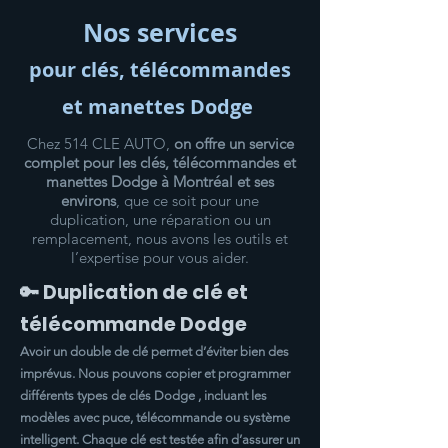
Nos services
pour clés, télécommandes
et manettes Dodge
Chez 514 CLE AUTO,
on offre un service
complet pour les clés, télécommandes et
manettes Dodge à Montréal et ses
environs
, que ce soit pour une
duplication, une réparation ou un
remplacement, nous avons les outils et
l’expertise pour vous aider.
🔑 Duplication de clé et
télécommande Dodge
Avoir un double de clé permet d’éviter bien des
imprévus. Nous pouvons copier et programmer
différents types de clés Dodge , incluant les
modèles avec puce, télécommande ou système
intelligent. Chaque clé est testée afin d’assurer un