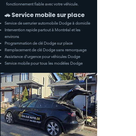
fonctionnement fiable avec votre véhicule.
🚗 Service mobile sur place
Service de serrurier automobile
Dodge
à domicile
Intervention rapide partout à Montréal et les
environs
Programmation de clé
Dodge
sur place
Remplacement de clé
Dodge
sans remorquage
Assistance d’urgence pour véhicules
Dodge
Service mobile pour tous les modèles
Dodge