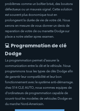
problèmes comme un boîtier brisé, des boutons
défectueux ou un mauvais signal. Cette solution
est souvent plus économique tout en
prolongeant la durée de vie de votre clé. Nous
serons en mesure de vous donner un devis de
reparation de votre cle ou manette
Dodge
sur
place a notre atelier apres examen.
💻 Programmation de clé
Dodge
La programmation permet d’assurer la
communication entre la clé et le véhicule. Nous
programmons tous les types de clés
Dodge
afin
de garantir leur compatibilité et leur bon
fonctionnement avec le système anti-démarrage.
chez 514 CLE AUTO, nous sommes equipes de
d'ordinateurs de programmation capable de
couvrir tout les modeles de vehicules
Dodge
en
du marche Nord-Americain.