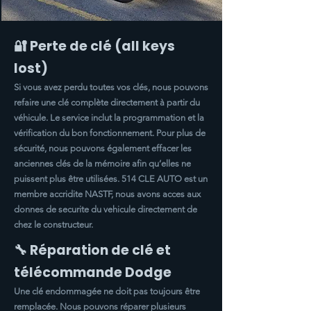
🔐 Perte de clé (all keys
lost)
Si vous avez perdu toutes vos clés, nous pouvons
refaire une clé complète directement à partir du
véhicule. Le service inclut la programmation et la
vérification du bon fonctionnement. Pour plus de
sécurité, nous pouvons également effacer les
anciennes clés de la mémoire afin qu’elles ne
puissent plus être utilisées. 514 CLE AUTO est un
membre accridite NASTF, nous avons acces aux
donnes de securite du vehicule directement de
chez le constructeur.
🔧 Réparation de clé et
télécommande Dodge
Une clé endommagée ne doit pas toujours être
remplacée. Nous pouvons réparer plusieurs